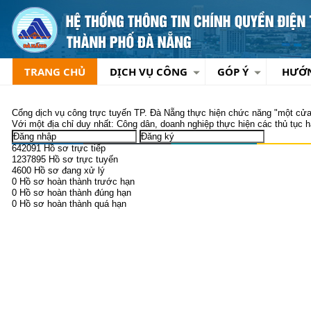
TRANG CHỦ
DỊCH VỤ CÔNG
GÓP Ý
HƯỚ
Cổng dịch vụ công trực tuyến TP. Đà Nẵng
thực hiện chức năng "một cửa"
Với một địa chỉ duy nhất:
Công dân, doanh nghiệp thực hiện các thủ tục hà
642091
Hồ sơ trực tiếp
1237895
Hồ sơ trực tuyến
4600
Hồ sơ đang xử lý
0
Hồ sơ hoàn thành trước hạn
0
Hồ sơ hoàn thành đúng hạn
0
Hồ sơ hoàn thành quá hạn