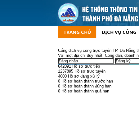
TRANG CHỦ
DỊCH VỤ CÔNG
Cổng dịch vụ công trực tuyến TP. Đà Nẵng
t
Với một địa chỉ duy nhất:
Công dân, doanh ngh
642091
Hồ sơ trực tiếp
1237895
Hồ sơ trực tuyến
4600
Hồ sơ đang xử lý
0
Hồ sơ hoàn thành trước hạn
0
Hồ sơ hoàn thành đúng hạn
0
Hồ sơ hoàn thành quá hạn