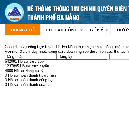
TRANG CHỦ
DỊCH VỤ CÔNG
GÓP Ý
HƯỚ
Cổng dịch vụ công trực tuyến TP. Đà Nẵng
thực hiện chức năng "một cửa"
Với một địa chỉ duy nhất:
Công dân, doanh nghiệp thực hiện các thủ tục hà
642091
Hồ sơ trực tiếp
1237895
Hồ sơ trực tuyến
4600
Hồ sơ đang xử lý
0
Hồ sơ hoàn thành trước hạn
0
Hồ sơ hoàn thành đúng hạn
0
Hồ sơ hoàn thành quá hạn