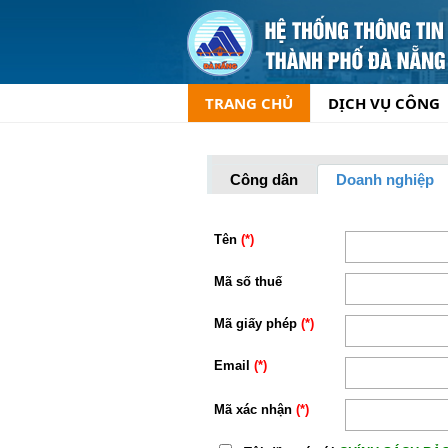
TRANG CHỦ
DỊCH VỤ CÔNG
Công dân
Doanh nghiệp
Tên
(*)
Mã số thuế
Mã giấy phép
(*)
Email
(*)
Mã xác nhận
(*)