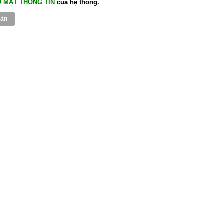
O MẬT THÔNG TIN
của hệ thống.