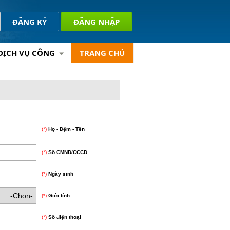
ĐĂNG KÝ
ĐĂNG NHẬP
DỊCH VỤ CÔNG
TRANG CHỦ
(*)
Họ - Đệm - Tên
(*)
Số CMND/CCCD
(*)
Ngày sinh
(*)
Giới tính
(*)
Số điện thoại