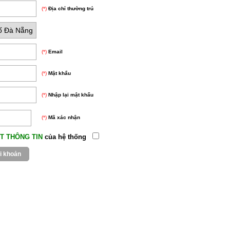
(*)
Địa chỉ thường trú
(*)
Email
(*)
Mật khẩu
(*)
Nhập lại mật khẩu
(*)
Mã xác nhận
T THÔNG TIN
của hệ thống.
Tôi đồng ý với